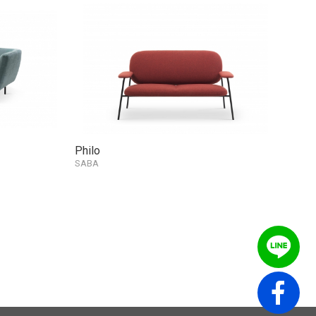
Philo
Fla
SABA
ZAN
其他連結