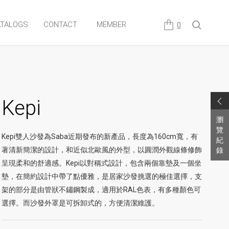
TALOGS
CONTACT
MEMBER
0
Kepi
瀏
覽
Kepi雙人沙發為Saba近期發布的新產品，長度為160cm寬，有
紀
著清新簡潔的設計，和近似北歐風的外型，以圓潤外觀線條修飾
錄
呈現柔和的舒適感。Kepi以對稱式設計，包含兩個靠墊及一個坐
墊，在簡約設計中帶了點優雅，是居家沙發挑選的極佳選擇，支
架的部分是由管狀不鏽鋼製成，適用於RAL色表，有多種顏色可
選擇。而沙發外罩是可拆卸式的，方便清潔維護。