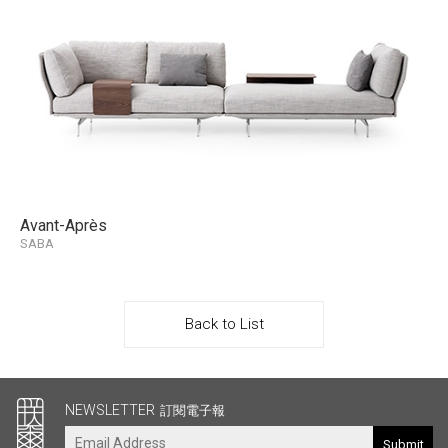
Avant-Après
SABA
Back to List
其他連結
NEWSLETTER
訂閱電子報
Submit