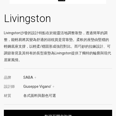
Livingston
Livingston沙發的設計特點在於能靈活地調整靠墊，透過簡單的調
整，能輕易將其變為舒適的頭枕貨是背靠墊。柔軟的座墊由堅穩的
輕鋼底座支撐，以輕柔/穩固形成強烈對比。而巧妙的拉鍊設計、可
調節靠背及其特有的長型座墊為Livingston提供了獨特的輪廓與現代
居家風情。
品牌
SABA
+
設計師
Giuseppe Vigano'
+
材質
各式面料與顏色可選