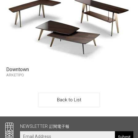
Downtown
ARKETIPO
Back to List
其他連結
NEWSLETTER
訂閱電子報
Submit