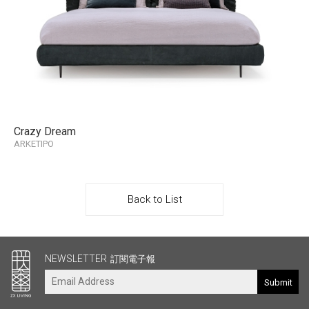
Crazy Dream
ARKETIPO
Back to List
其他連結
NEWSLETTER
訂閱電子報
Submit