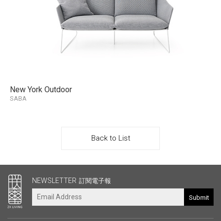
New York Outdoor
SABA
Back to List
其他連結
NEWSLETTER
訂閱電子報
Submit