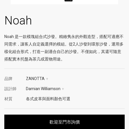
Noah
Noah 是一款模塊組合式沙發。精緻隽永的外觀造型，搭配可適應不
同需求，讓客人自定義選擇的模組。從2人沙發到環形沙發，運用多
樣化組合形式，打造一副適合自己的沙發。不僅如此，其還可隨意
搭配實木托盤為茶几或置物用途。
品牌
ZANOTTA
+
設計師
Damian Williamson
+
材質
各式皮革與面料顏色可選
歡迎至門市詢價