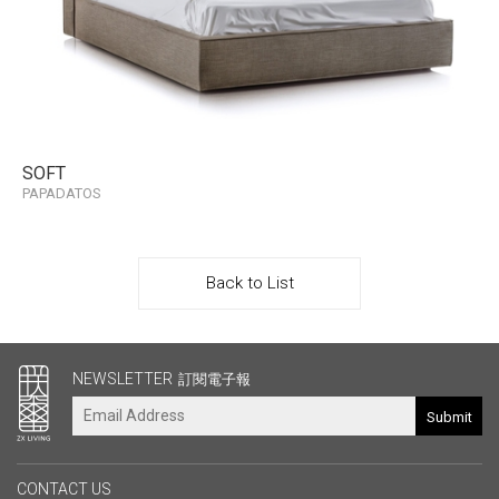
SOFT
PAPADATOS
Back to List
其他連結
NEWSLETTER
訂閱電子報
Submit
CONTACT US