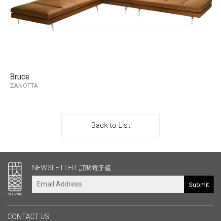
Bruce
ZANOTTA
Back to List
其他連結
NEWSLETTER
訂閱電子報
Submit
CONTACT US