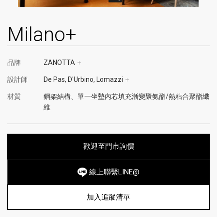
Milano+
品牌
ZANOTTA
+
設計師
De Pas, D'Urbino, Lomazzi
+
材質
鋼架結構、單一坐墊內芯填充漸變聚氨酯/熱粘合聚酯纖
維
歡迎至門市詢價
線上聯繫LINE@
加入追蹤清單