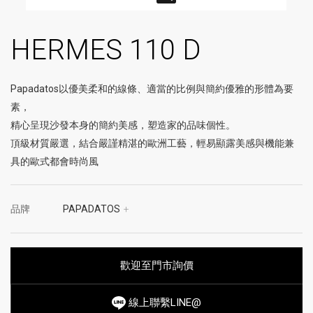
HERMES 110 D
Papadatos以優美柔和的線條、適當的比例與簡約優雅的形體為要
素，
精心呈現沙發本身的簡約美感，塑造家的品味個性。
頂級材質嚴選，結合嚴謹精湛的歐洲工藝，輕易顯露美感與機能兼
具的歐式都會時尚風
品牌
PAPADATOS
+
歡迎至門市詢價
線上聯繫LINE@