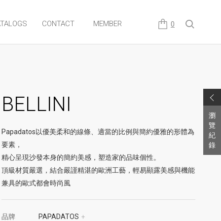
TALOGS
CONTACT
MEMBER
0
BELLINI
瀏
覽
Papadatos以優美柔和的線條、適當的比例與簡約優雅的形體為
紀
要素，
錄
精心呈現沙發本身的簡約美感，塑造家的品味個性。
頂級材質嚴選，結合嚴謹精湛的歐洲工藝，輕易顯露美感與機能
兼具的歐式都會時尚風
品牌
PAPADATOS
+