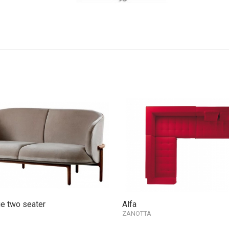
e two seater
Alfa
ZANOTTA